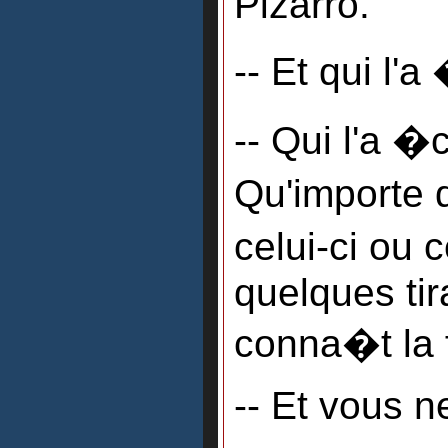
Pizarro.
-- Et qui l'a
-- Qui l'a �c
Qu'importe 
celui-ci ou 
quelques tir
conna�t la 
-- Et vous 