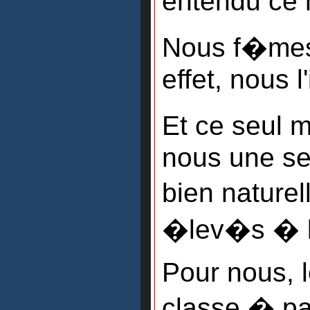
entendu ce
Nous f�mes
effet, nous l
Et ce seul m
nous une se
bien nature
�lev�s � l
Pour nous, 
classe � par