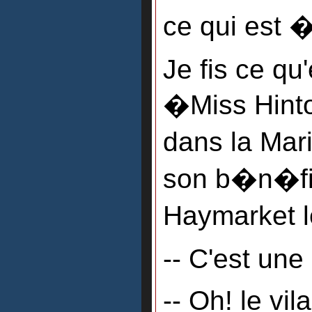
ce qui est �
Je fis ce qu
�Miss Hinto
dans la Ma
son b�n�fi
Haymarket 
-- C'est une 
-- Oh! le vil