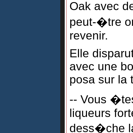
Oak avec de
peut-�tre on
revenir.
Elle disparu
avec une bou
posa sur la 
-- Vous �tes
liqueurs fort
dess�che la