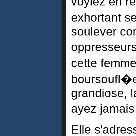
voyiez en r
exhortant s
soulever con
oppresseurs
cette femme
boursoufl�e 
grandiose, 
ayez jamais
Elle s'adre