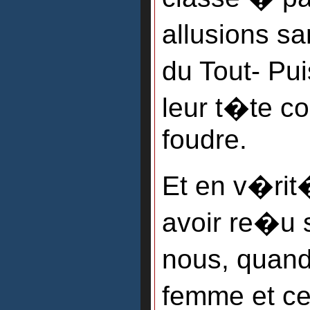
allusions sa
du Tout- Pu
leur t�te 
foudre.
Et en v�rit
avoir re�u 
nous, quand
femme et ce