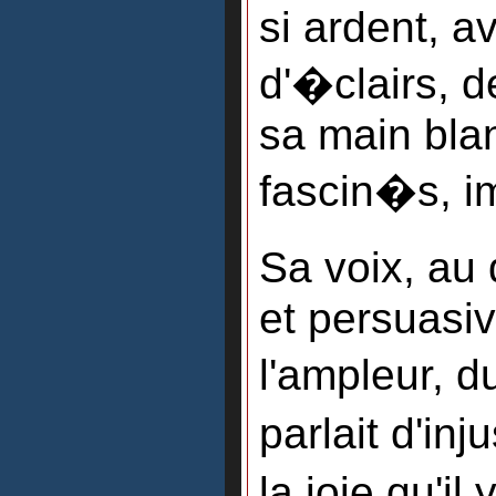
si ardent, a
d'�clairs, 
sa main blan
fascin�s, i
Sa voix, au
et persuasiv
l'ampleur, 
parlait d'in
la joie qu'i