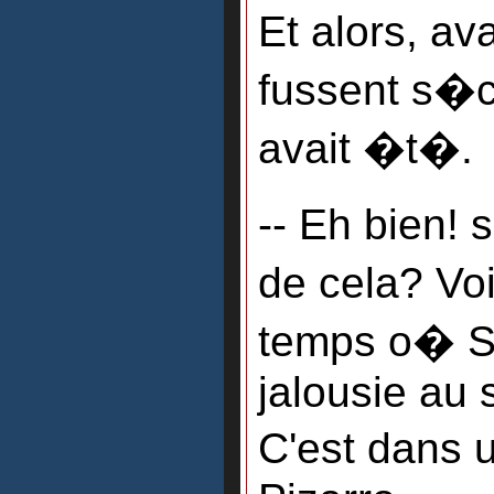
Et alors, a
fussent s�ch
avait �t�.
-- Eh bien! 
de cela? Vo
temps o� Sa
jalousie au 
C'est dans 