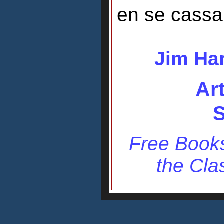
en se cassan
Jim Har
Ar
S
Free Books
the Cla