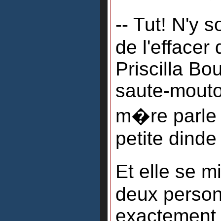
-- Tut! N'y s
de l'effacer 
Priscilla Bo
saute-mouton
m�re parle 
petite dinde 
Et elle se 
deux person
exactement l