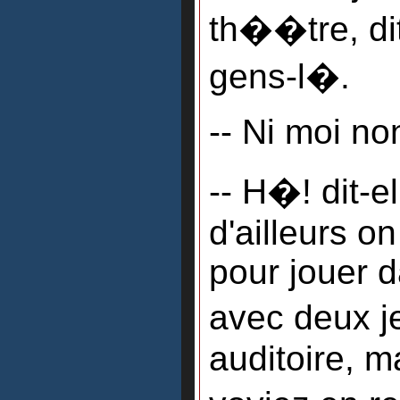
th��tre, dit-
gens-l�.
-- Ni moi no
-- H�! dit-el
d'ailleurs o
pour jouer 
avec deux j
auditoire, m