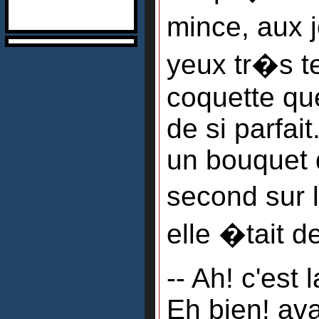
mince, aux 
yeux tr�s te
coquette que
de si parfai
un bouquet d
second sur 
elle �tait d
-- Ah! c'est l
Eh bien! ava