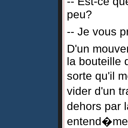
-- Est-ce qu
peu?
-- Je vous p
D'un mouvem
la bouteille 
sorte qu'il m
vider d'un t
dehors par 
entend�mes l