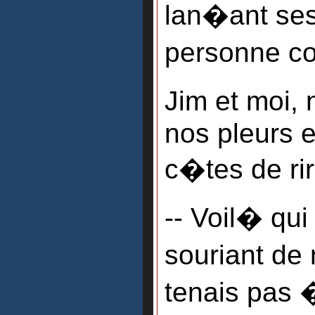
lan�ant ses
personne co
Jim et moi,
nos pleurs e
c�tes de rir
-- Voil� qui
souriant de 
tenais pas 