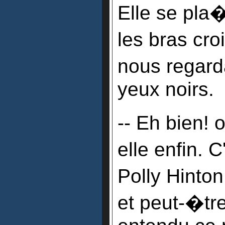
Elle se pla
les bras cro
nous regard
yeux noirs.
-- Eh bien! 
elle enfin. 
Polly Hinto
et peut-�tr