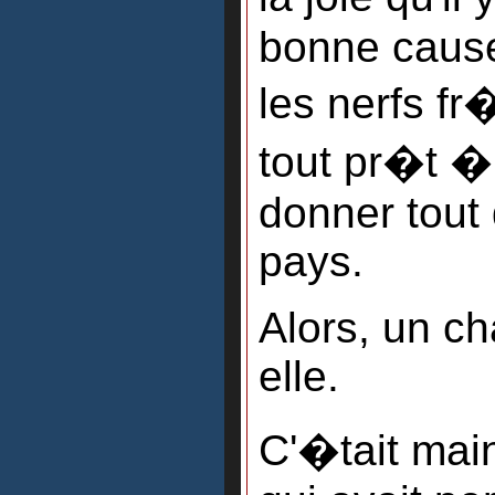
bonne cause,
les nerfs fr
tout pr�t � 
donner tout
pays.
Alors, un c
elle.
C'�tait mai