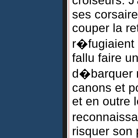
croiseurs. 
ses corsaire
couper la re
r�fugiaient 
fallu faire u
d�barquer 
canons et po
et en outre 
reconnaissa
risquer son 