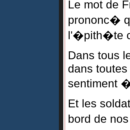
Le mot de F
prononc� 
l'�pith�te c
Dans tous l
dans toutes 
sentiment �
Et les solda
bord de nos