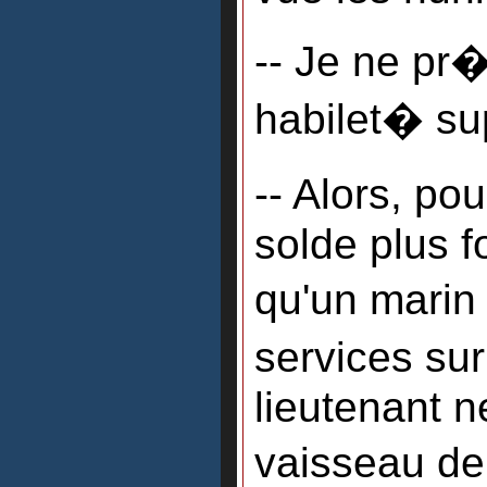
-- Je ne pr
habilet� su
-- Alors, p
solde plus 
qu'un marin
services su
lieutenant n
vaisseau de