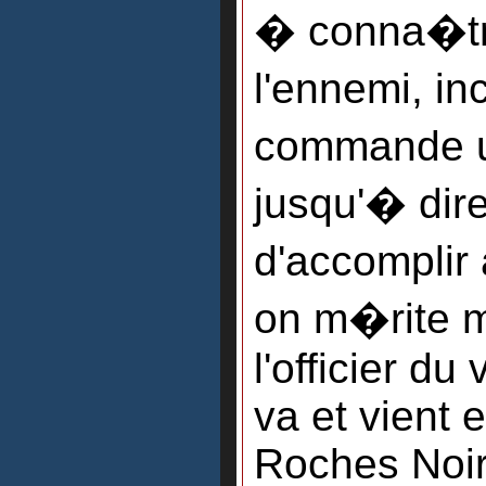
� conna�tr
l'ennemi, in
commande u
jusqu'� dir
d'accomplir
on m�rite m
l'officier du
va et vient 
Roches Noir