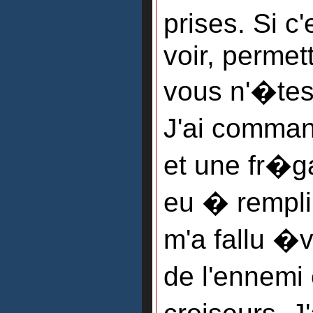
prises. Si c
voir, permet
vous n'�tes 
J'ai comman
et une fr�ga
eu � remplir
m'a fallu �v
de l'ennemi 