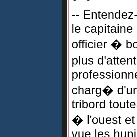
-- Entendez-
le capitaine
officier � 
plus d'atten
professionne
charg� d'un
tribord tout
� l'ouest et
vue les hun