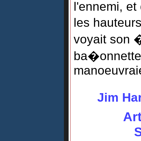
l'ennemi, et 
les hauteur
voyait son �
ba�onnette
manoeuvraie
Jim Har
Ar
S