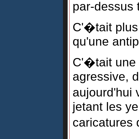
par-dessus 
C'�tait plu
qu'une antip
C'�tait une
agressive, 
aujourd'hui
jetant les y
caricatures