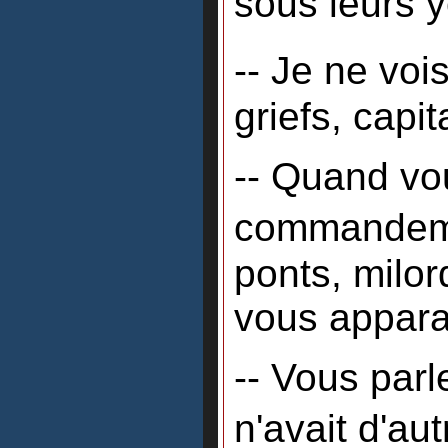
sous leurs 
-- Je ne voi
griefs, capi
-- Quand vo
commandeme
ponts, milord
vous appara
-- Vous par
n'avait d'au