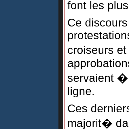
font les plus
Ce discours
protestation
croiseurs 
approbations
servaient �
ligne.
Ces derniers
majorit� dan