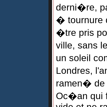
derni�re, pas
� tournure 
�tre pris p
ville, sans l
un soleil c
Londres, l'a
ramen� de l
Oc�an qui f
vide et ne r