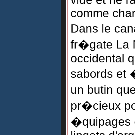
comme charg
Dans le can
fr�gate La 
occidental q
sabords et 
un butin que
pr�cieux po
�quipages de