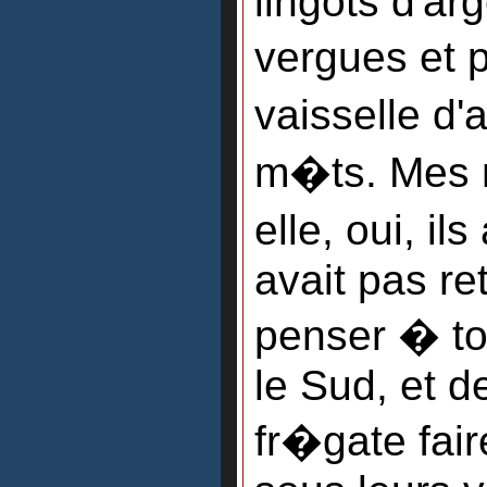
lingots d'ar
vergues et 
vaisselle d
m�ts. Mes m
elle, oui, il
avait pas re
penser � tou
le Sud, et d
fr�gate fai