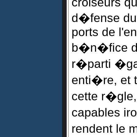
croiseurs qui
d�fense du 
ports de l'e
b�n�fice de
r�parti �gal
enti�re, et 
cette r�gle
capables iro
rendent le m