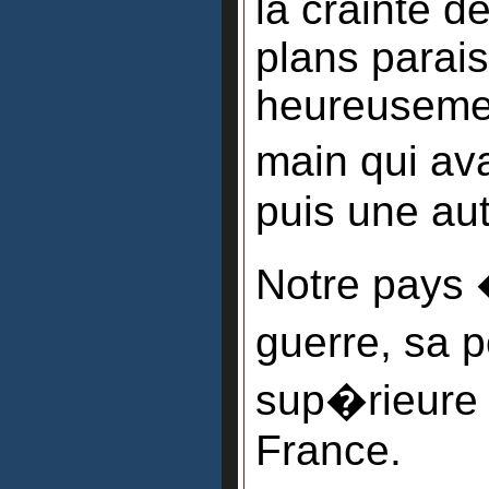
la crainte d
plans parais
heureusement
main qui av
puis une aut
Notre pays �
guerre, sa 
sup�rieure 
France.