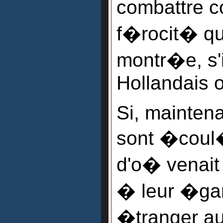
combattre c
f�rocit� qu'
montr�e, s'i
Hollandais 
Si, mainten
sont �coul
d'o� venait
� leur �gar
�tranger au