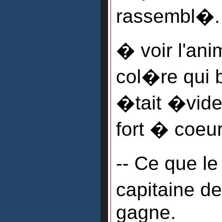
rassembl�.
� voir l'ani
col�re qui br
�tait �viden
fort � coeu
-- Ce que le
capitaine de
gagne.